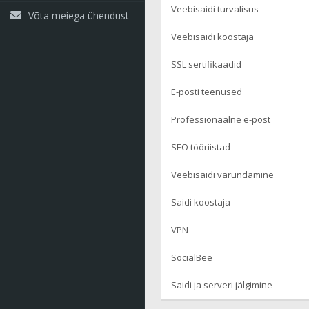
Veebisaidi turvalisus
Võta meiega ühendust
Veebisaidi koostaja
SSL sertifikaadid
E-posti teenused
Professionaalne e-post
SEO tööriistad
Veebisaidi varundamine
Saidi koostaja
VPN
SocialBee
Saidi ja serveri jälgimine