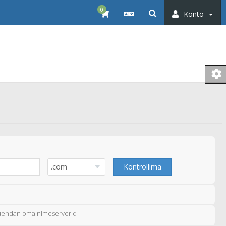
0
Konto
Kontrollima
uuendan oma nimeserverid