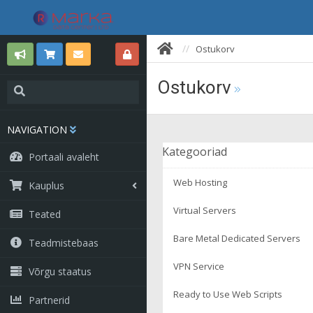
Ostukorv
Ostukorv
NAVIGATION
Kategooriad
Portaali avaleht
Web Hosting
Kauplus
Virtual Servers
Teated
Bare Metal Dedicated Servers
Teadmistebaas
VPN Service
Võrgu staatus
Ready to Use Web Scripts
Partnerid