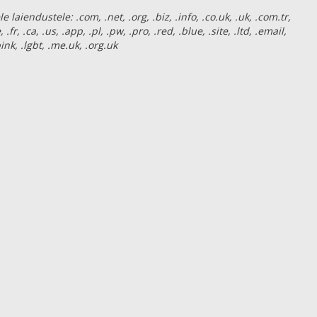
aiendustele: .com, .net, .org, .biz, .info, .co.uk, .uk, .com.tr,
e, .fr, .ca, .us, .app, .pl, .pw, .pro, .red, .blue, .site, .ltd, .email,
 .pink, .lgbt, .me.uk, .org.uk