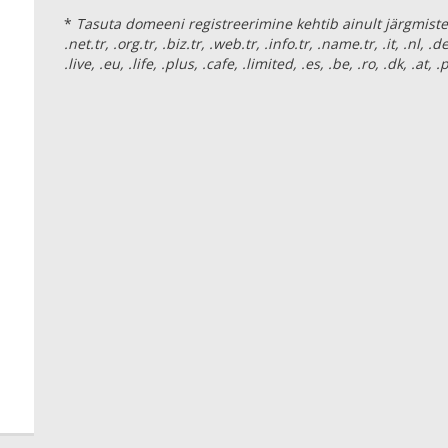
*
Tasuta domeeni registreerimine kehtib ainult järgmistele l
.net.tr, .org.tr, .biz.tr, .web.tr, .info.tr, .name.tr, .it, .nl, .d
.live, .eu, .life, .plus, .cafe, .limited, .es, .be, .ro, .dk, .at,